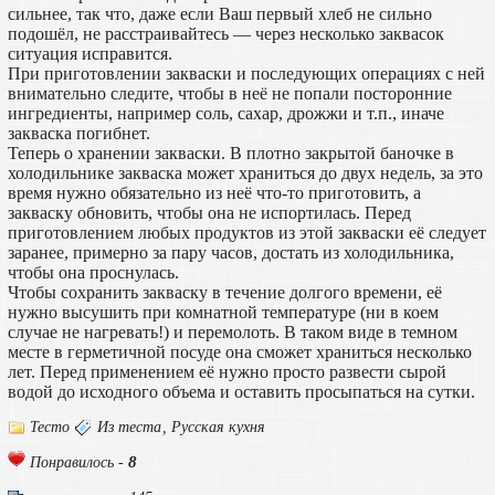
сильнее, так что, даже если Ваш первый хлеб не сильно
подошёл, не расстраивайтесь — через несколько заквасок
ситуация исправится.
При приготовлении закваски и последующих операциях с ней
внимательно следите, чтобы в неё не попали посторонние
ингредиенты, например соль, сахар, дрожжи и т.п., иначе
закваска погибнет.
Теперь о хранении закваски. В плотно закрытой баночке в
холодильнике закваска может храниться до двух недель, за это
время нужно обязательно из неё что-то приготовить, а
закваску обновить, чтобы она не испортилась. Перед
приготовлением любых продуктов из этой закваски её следует
заранее, примерно за пару часов, достать из холодильника,
чтобы она проснулась.
Чтобы сохранить закваску в течение долгого времени, её
нужно высушить при комнатной температуре (ни в коем
случае не нагревать!) и перемолоть. В таком виде в темном
месте в герметичной посуде она сможет храниться несколько
лет. Перед применением её нужно просто развести сырой
водой до исходного объема и оставить просыпаться на сутки.
Тесто
Из теста
,
Русская кухня
8
Понравилось -