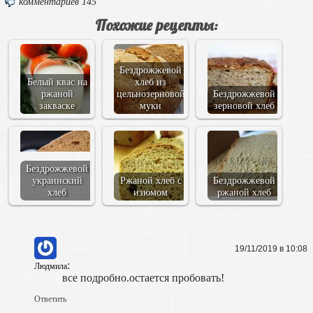
комментариев 145
Похожие рецепты:
Бездрожжевой
Белый квас на
хлеб из
ржаной
цельнозерновой
Бездрожжевой
закваске
муки
зерновой хлеб
Бездрожжевой
украинский
Ржаной хлеб с
Бездрожжевой
хлеб
изюмом
ржаной хлеб
19/11/2019 в 10:08
:
Людмила
все подробно.остается пробовать!
Ответить