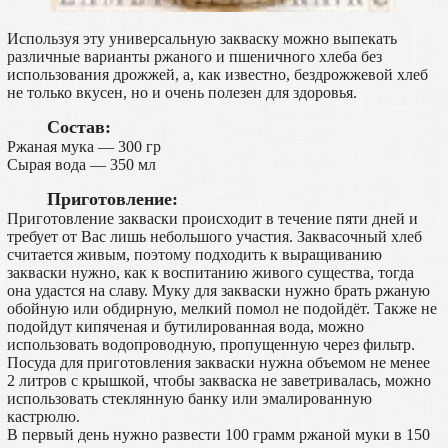
Используя эту универсальную закваску можно выпекать
различные варианты ржаного и пшеничного хлеба без
использования дрожжей, а, как известно, бездрожжевой хлеб
не только вкусен, но и очень полезен для здоровья.
Состав:
Ржаная мука — 300 гр
Сырая вода — 350 мл
Приготовление:
Приготовление закваски происходит в течение пяти дней и
требует от Вас лишь небольшого участия. Заквасочный хлеб
считается живым, поэтому подходить к выращиванию
закваски нужно, как к воспитанию живого существа, тогда
она удастся на славу. Муку для закваски нужно брать ржаную
обойную или обдирную, мелкий помол не подойдёт. Также не
подойдут кипяченая и бутилированная вода, можно
использовать водопроводную, пропущенную через фильтр.
Посуда для приготовления закваски нужна объемом не менее
2 литров с крышкой, чтобы закваска не заветривалась, можно
использовать стеклянную банку или эмалированную
кастрюлю.
В первый день нужно развести 100 грамм ржаной муки в 150