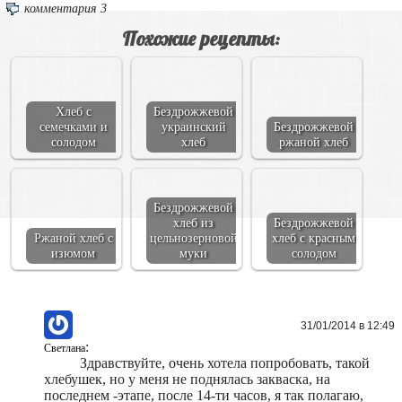
комментария 3
Похожие рецепты:
Хлеб с
Бездрожжевой
семечками и
украинский
Бездрожжевой
солодом
хлеб
ржаной хлеб
Бездрожжевой
хлеб из
Бездрожжевой
Ржаной хлеб с
цельнозерновой
хлеб с красным
изюмом
муки
солодом
31/01/2014 в 12:49
:
Светлана
Здравствуйте, очень хотела попробовать, такой
хлебушек, но у меня не поднялась закваска, на
последнем -этапе, после 14-ти часов, я так полагаю,