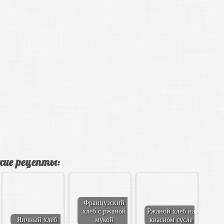
ие рецепты:
Французский
хлеб с ржаной
Ржаной хлеб на
Яичный хлеб
мукой
квасном сусле