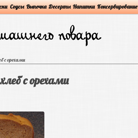
ски
Соусы
Выпечка
Десерты
Напитки
Консервирование
еб с орехами
 хлеб с орехами