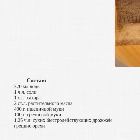
Состав:
370 мл воды
1 ч.л. соли
1 ст.л сахара
2 ст.л. растительного масла
400 г. пшеничной муки
100 г. гречневой муки
1,25 ч.л. сухих быстродействующих дрожжей
грецкие орехи