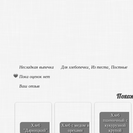
Несладкая выпечка
Для хлебопечки
,
Из теста
,
Постные
Пока оценок нет
Ваш отзыв
Похож
Хлеб
пшеничный с
Хлеб
Хлеб с медом и
кукурузной
"Дарницкий"
орехами
крупой