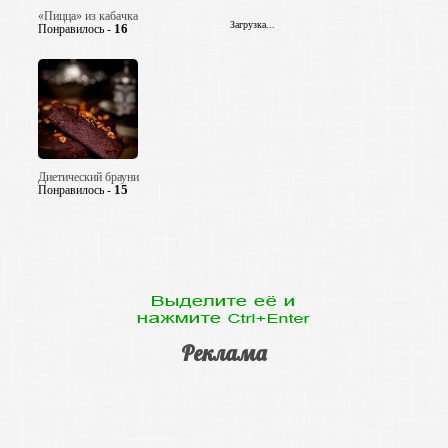
«Пицца» из кабачка
Загрузка...
16
Понравилось -
Диетический брауни
15
Понравилось -
Реклама