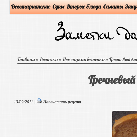
Вегетарианские
Супы
Вторые блюда
Салаты
Заку
Главная
»
Выпечка
»
Несладкая выпечка
»
Гречневый хл
Гречневый
13/02/2011 |
Напечатать рецепт