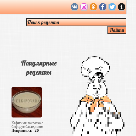
Популярные
рецепты
Кефирная закваска с
бифидумбактерином
20
Понравилось -