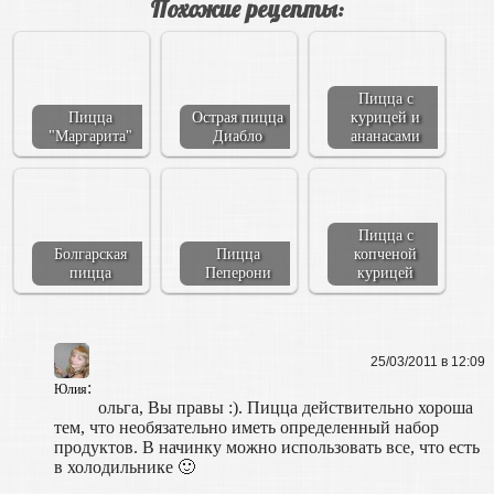
Похожие рецепты:
Пицца с
Пицца
Острая пицца
курицей и
"Маргарита"
Диабло
ананасами
Пицца с
Болгарская
Пицца
копченой
пицца
Пеперони
курицей
25/03/2011 в 12:09
:
Юлия
ольга, Вы правы :). Пицца действительно хороша
тем, что необязательно иметь определенный набор
продуктов. В начинку можно использовать все, что есть
в холодильнике 🙂