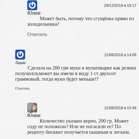
29/12/2019 в 18:17
Юлия
:
Может быть, потому что сгущёнка прямо из
холодильника?
Ответить
11/08/2018 в 14:06
:
Лидия
Сделала на 200 грн муки в мультиварке как резина
получился,может вы имели в виду 1 ст двухсот
граммовый, тогда муки будет меньше!?
Ответить
11/08/2018 в 15:46
Юлия
:
Количество указано верно, 200 гр. Может
соду не положили? Или не погасили ее? По
рецепту бисквит получается пышным и легким.