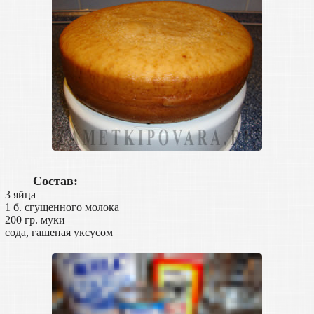
Состав:
3 яйца
1 б. сгущенного молока
200 гр. муки
сода, гашеная уксусом