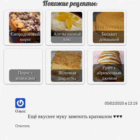
Похожие рецепты:
Смородиновый
Апельсиновый
Бисквит
пирог
кекс
домашний
Рулет с
Пирог с
Яблочная
абрикосовым
ананасами
шарлотка
джемом
05/02/2020 в 13:19
:
Ольга
Ещё вкуснее муку заменить крахмалом ♥️♥️♥️
Ответить