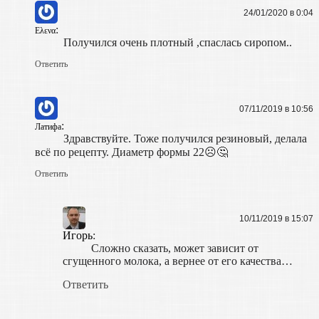
24/01/2020 в 0:04
:
Ελενα
Получился очень плотный ,спаслась сиропом..
Ответить
07/11/2019 в 10:56
:
Латифа
Здравствуйте. Тоже получился резиновый, делала
всё по рецепту. Диаметр формы 22☹🤔
Ответить
10/11/2019 в 15:07
Игорь
:
Сложно сказать, может зависит от
сгущенного молока, а вернее от его качества…
Ответить