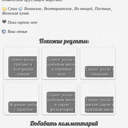
Суши
Веганские
,
Вегетарианские
,
Из овощей
,
Постные
,
Японская кухня
Пока оценок нет
Ваш отзыв
Похожие рецепты:
Спринг-роллы с
Спринг роллы с
грибами и
крабовым мясом
болгарским
и перчиком
Спринг роллы с
перцем
чили
бананами
Спринг роллы с
крабовым мясом
Спринг-роллы с
Жареные грибы
и сыром
мягким сыром и
с тархуном
филадельфия
крабовым мясом
Добавить комментарий