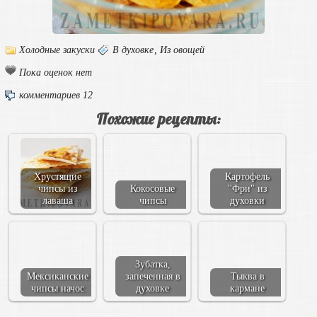
Холодные закуски
В духовке
,
Из овощей
Пока оценок нет
комментариев 12
Похожие рецепты:
Хрустящие
Картофель
чипсы из
Кокосовые
"Фри" из
лаваша
чипсы
духовки
Зубатка,
Мексиканские
запеченная в
Тыква в
чипсы начос
духовке
кармане