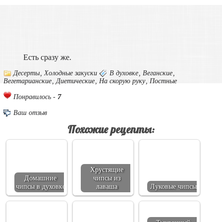
Есть сразу же.
Десерты
,
Холодные закуски
В духовке
,
Веганские
,
Вегетарианские
,
Диетические
,
На скорую руку
,
Постные
7
Понравилось -
Ваш отзыв
Похожие рецепты:
Хрустящие
Домашние
чипсы из
чипсы в духовке
лаваша
Луковые чипсы