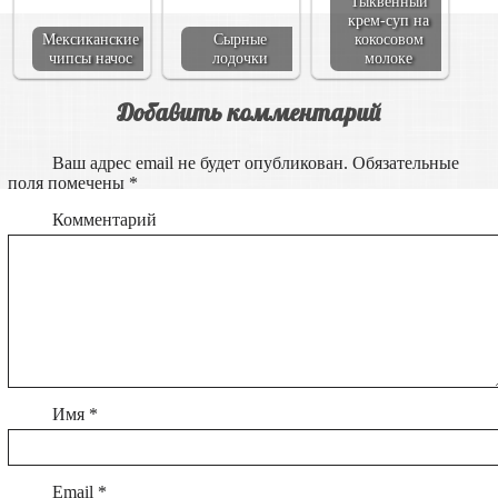
Тыквенный
крем-суп на
Мексиканские
Сырные
кокосовом
чипсы начос
лодочки
молоке
Добавить комментарий
Ваш адрес email не будет опубликован.
Обязательные
поля помечены
*
Комментарий
Имя
*
Email
*