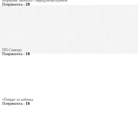
Кефирная закваска с бифидумбактерином
20
Понравилось -
ПП-Сникерс
18
Понравилось -
«Пицца» из кабачка
16
Понравилось -