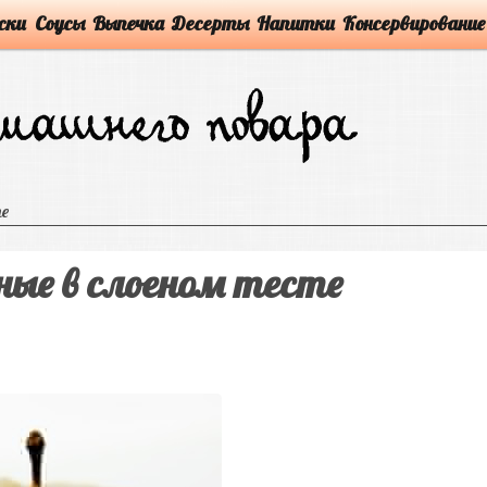
ски
Соусы
Выпечка
Десерты
Напитки
Консервирование
те
ные в слоеном тесте