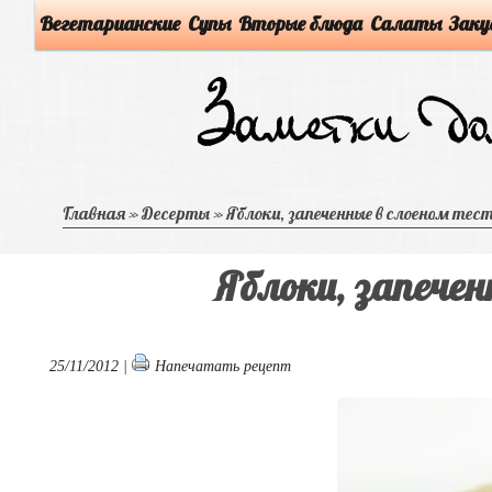
Вегетарианские
Супы
Вторые блюда
Салаты
Заку
Главная
»
Десерты
»
Яблоки, запеченные в слоеном тес
Яблоки, запечен
25/11/2012 |
Напечатать рецепт