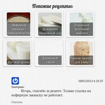
Похожие рецепты:
Кефирная
Домашний
закваска с
Домашний
молочный
бифидумбактерином
творожный сыр
майонез
Банановый
Ржаная закваска
Рисовая орчата
смузи
для хлеба
08/01/2012 в 18:25
:
Екатерина
Игорь, спасибо за рецепт. Только ссылка на
кефирную закваску не работает.
Ответить