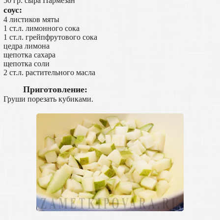
50 гр. сыра Пармезан
соус:
4 листиков мяты
1 ст.л. лимонного сока
1 ст.л. грейпфрутового сока
цедра лимона
щепотка сахара
щепотка соли
2 ст.л. растительного масла
Приготовление:
Груши порезать кубиками.