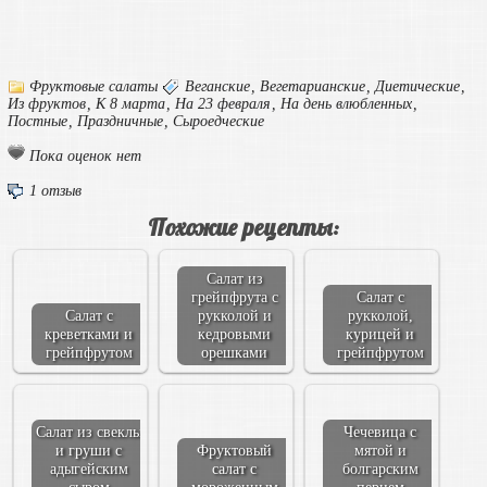
Фруктовые салаты
Веганские
,
Вегетарианские
,
Диетические
,
Из фруктов
,
К 8 марта
,
На 23 февраля
,
На день влюбленных
,
Постные
,
Праздничные
,
Сыроедческие
Пока оценок нет
1 отзыв
Похожие рецепты:
Салат из
грейпфрута с
Салат с
Салат с
рукколой и
рукколой,
креветками и
кедровыми
курицей и
грейпфрутом
орешками
грейпфрутом
Салат из свеклы
Чечевица с
и груши с
Фруктовый
мятой и
адыгейским
салат с
болгарским