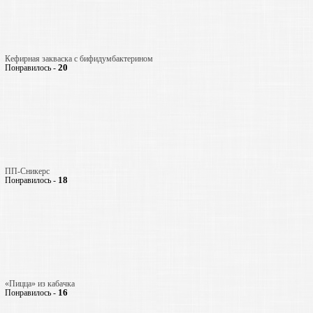
Кефирная закваска с бифидумбактерином
20
Понравилось -
ПП-Сникерс
18
Понравилось -
«Пицца» из кабачка
16
Понравилось -