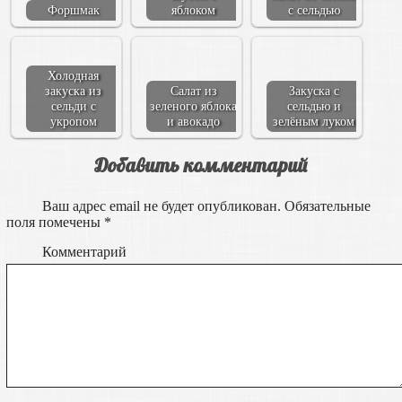
Форшмак
яблоком
с сельдью
Холодная
закуска из
Салат из
Закуска с
сельди с
зеленого яблока
сельдью и
укропом
и авокадо
зелёным луком
Добавить комментарий
Ваш адрес email не будет опубликован.
Обязательные
поля помечены
*
Комментарий