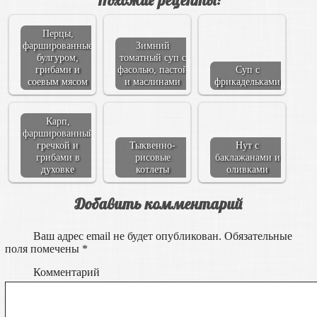
Перцы,
фаршированные
Зимний
булгуром,
томатный суп с
грибами и
фасолью, пастой
Суп с
соевым мясом
и маслинами
фрикадельками
Карп,
фаршированный
гречкой и
Тыквенно-
Нут с
грибами в
рисовые
баклажанами и
духовке
котлеты
оливками
Добавить комментарий
Ваш адрес email не будет опубликован.
Обязательные
поля помечены
*
Комментарий