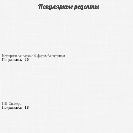
Популярные рецепты
Кефирная закваска с бифидумбактерином
20
Понравилось -
ПП-Сникерс
18
Понравилось -