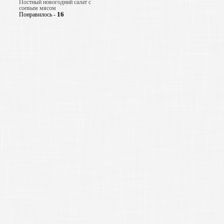
Постный новогодний салат с
соевым мясом
16
Понравилось -