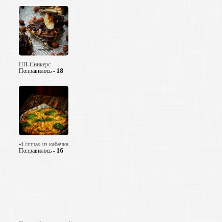
ПП-Сникерс
18
Понравилось -
«Пицца» из кабачка
16
Понравилось -