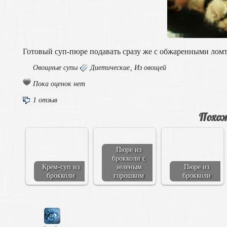
Готовый суп-пюре подавать сразу же с обжаренными ломт
Овощные супы
Диетические
,
Из овощей
Пока оценок нет
1 отзыв
Похож
Пюре из
брокколи с
Крем-суп из
зеленым
Пюре из
брокколи
горошком
брокколи