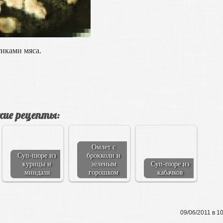
иками мяса.
ие рецепты:
Омлет с
Суп-пюре из
брокколи и
курицы и
зеленым
Суп-пюре из
миндаля
горошком
кабачков
09/06/2011 в 1