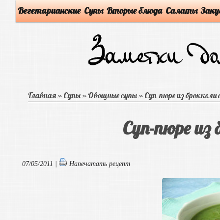
Вегетарианские
Супы
Вторые блюда
Салаты
Заку
Главная
»
Супы
»
Овощные супы
»
Суп-пюре из брокколи
Суп-пюре из 
07/05/2011 |
Напечатать рецепт