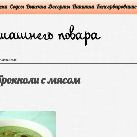
ски
Соусы
Выпечка
Десерты
Напитки
Консервирование
 с мясом
брокколи с мясом