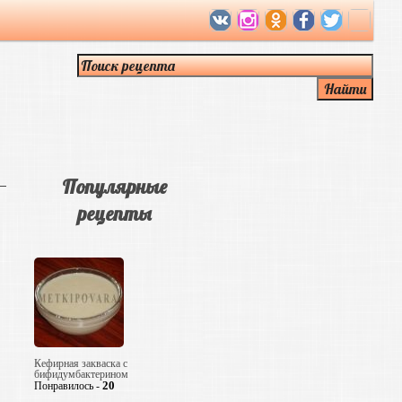
Популярные
рецепты
Кефирная закваска с
бифидумбактерином
20
Понравилось -