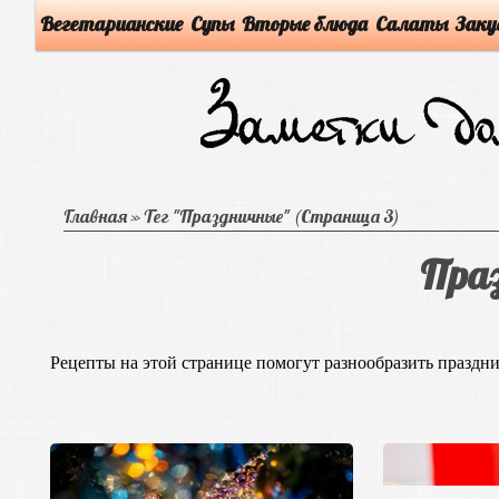
Вегетарианские
Супы
Вторые блюда
Салаты
Заку
Главная
»
Тег "Праздничные"
(Страница 3)
Пра
Рецепты на этой странице помогут разнообразить праздн