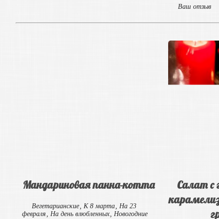
Ваш отзыв
Мандариновая панна-котта
Салат с 
карамелиз
Вегетарианские
,
К 8 марта
,
На 23
г
февраля
,
На день влюбленных
,
Новогодние