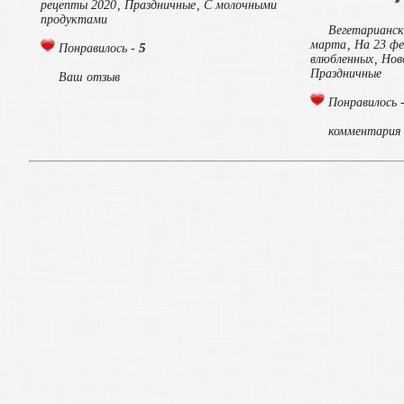
рецепты 2020
,
Праздничные
,
С молочными
продуктами
Вегетарианск
марта
,
На 23 фе
5
Понравилось -
влюбленных
,
Нов
Праздничные
Ваш отзыв
Понравилось 
комментария