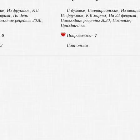
ие
,
Из фруктов
,
К 8
В духовке
,
Вегетарианские
,
Из овоще
враля
,
На день
Из фруктов
,
К 8 марта
,
На 23 февраля
,
огодние рецепты 2020
,
Новогодние рецепты 2020
,
Постные
,
Праздничные
6
7
-
Понравилось -
 2
Ваш отзыв