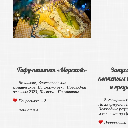
Тофу-паштет «Морской»
Закус
копченым 
Веганские
,
Вегетарианские
,
и грец
Диетические
,
На скорую руку
,
Новогодние
рецепты 2020
,
Постные
,
Праздничные
Вегетарианск
2
Понравилось -
На 23 февраля
,
Н
Новогодние реце
Ваш отзыв
молочными прод
Понравилось 