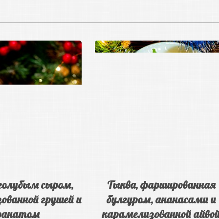
голубым сыром,
Тыква, фаршированная
ованной грушей и
булгуром, ананасами и
ранатом
карамелизованной айво