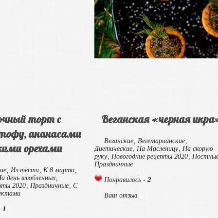
очный торт с
Веганская «черная икра
тофу, ананасами
Веганские
,
Вегетарианские
,
кими орехами
Диетические
,
На Масленицу
,
На скорую
руку
,
Новогодние рецепты 2020
,
Постны
Праздничные
ие
,
Из теста
,
К 8 марта
,
а день влюбленных
,
2
Понравилось -
пты 2020
,
Праздничные
,
С
уктами
Ваш отзыв
1
-