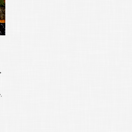
»
е
,