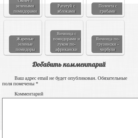
Омлет с
зелеными
Рататуй с
Полента с
помидорами
яблоками
грибами
Яичница с
Жареные
помидорами и
Яичница по-
зеленые
луком по-
грузински -
помидоры
африкански
чирбули
Добавить комментарий
Ваш адрес email не будет опубликован.
Обязательные
поля помечены
*
Комментарий