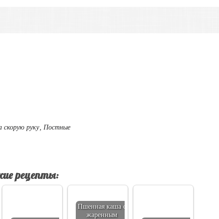
а скорую руку
,
Постные
ие рецепты:
Пшенная каша с
жаренным