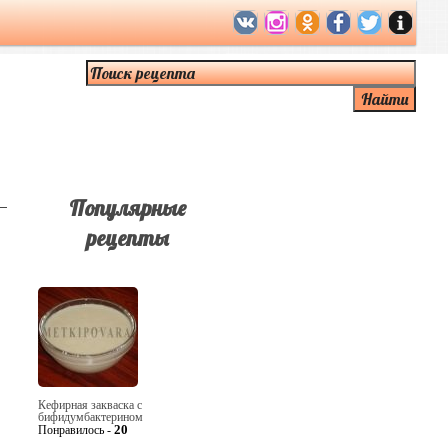
Популярные
рецепты
Кефирная закваска с
бифидумбактерином
20
Понравилось -