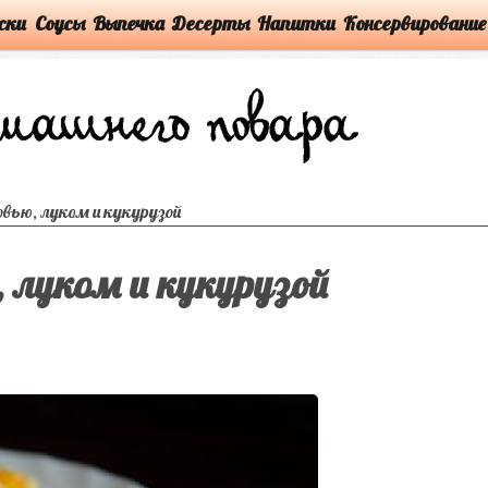
ски
Соусы
Выпечка
Десерты
Напитки
Консервирование
овью, луком и кукурузой
, луком и кукурузой