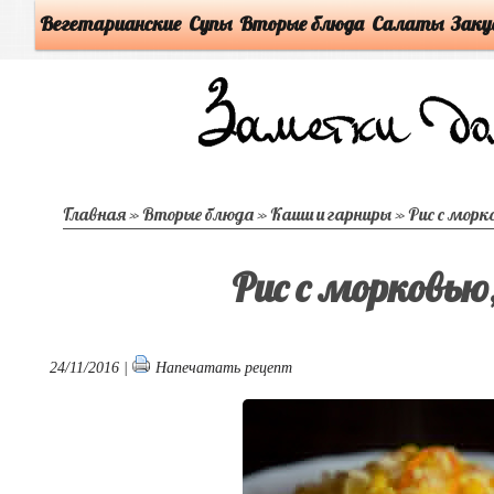
Вегетарианские
Супы
Вторые блюда
Салаты
Заку
Главная
»
Вторые блюда
»
Каши и гарниры
»
Рис с морк
Рис с морковью
24/11/2016 |
Напечатать рецепт