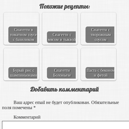
Похожие рецепты:
Спагетти в
Спагетти с
томатном соусе
Спагетти с
творожным
с базиликом
мясом и тыквой
соусом
Бурый рис с
Спагетти
Паста с беконом
шампиньонами
Болоньезе
и фетой
Добавить комментарий
Ваш адрес email не будет опубликован.
Обязательные
поля помечены
*
Комментарий