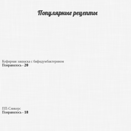
Популярные рецепты
Кефирная закваска с бифидумбактерином
20
Понравилось -
ПП-Сникерс
18
Понравилось -