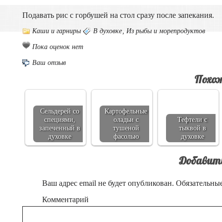
Подавать рис с горбушей на стол сразу после запекания.
Каши и гарниры
В духовке
,
Из рыбы и морепродуктов
Пока оценок нет
Ваш отзыв
Похож
Сельдерей со
Картофельные
специями,
оладьи с
Тефтели с
запеченный в
тушеной
тыквой в
духовке
фасолью
духовке
Добавит
Ваш адрес email не будет опубликован.
Обязательны
Комментарий