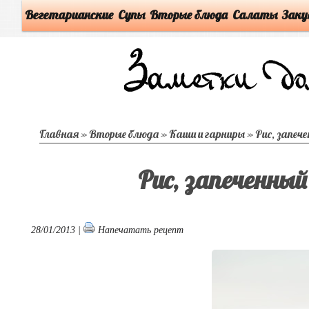
Вегетарианские
Супы
Вторые блюда
Салаты
Заку
Главная
»
Вторые блюда
»
Каши и гарниры
»
Рис, запече
Рис, запеченный
28/01/2013 |
Напечатать рецепт