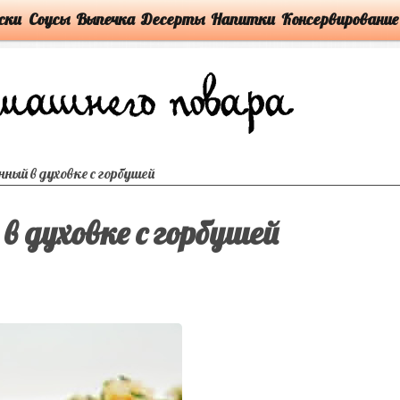
ски
Соусы
Выпечка
Десерты
Напитки
Консервирование
нный в духовке с горбушей
 в духовке с горбушей