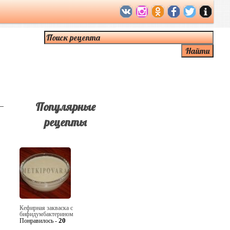
Популярные
рецепты
Кефирная закваска с
бифидумбактерином
20
Понравилось -