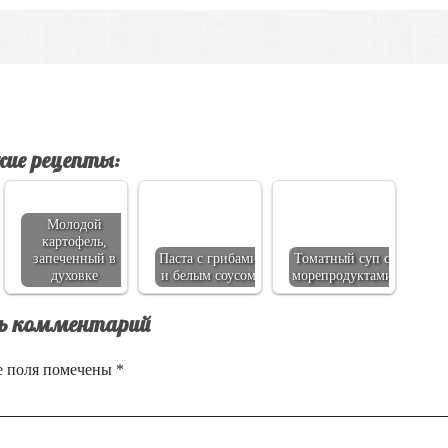
ие рецепты:
Молодой
картофель,
запеченный в
Паста с грибами
Томатный суп с
духовке
и белым соусом
морепродуктами
ь комментарий
е поля помечены
*