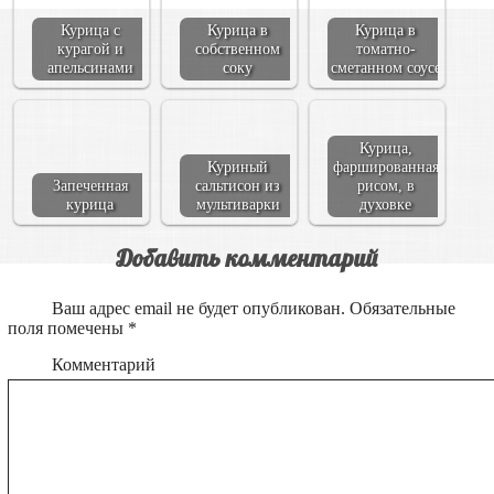
Курица с
Курица в
Курица в
курагой и
собственном
томатно-
апельсинами
соку
сметанном соусе
Курица,
Куриный
фаршированная
Запеченная
сальтисон из
рисом, в
курица
мультиварки
духовке
Добавить комментарий
Ваш адрес email не будет опубликован.
Обязательные
поля помечены
*
Комментарий