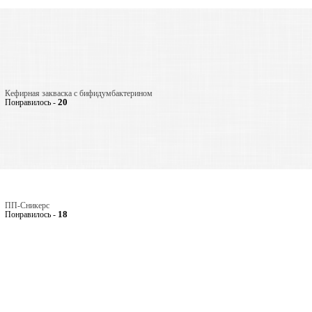
Кефирная закваска с бифидумбактерином
20
Понравилось -
ПП-Сникерс
18
Понравилось -