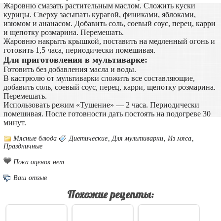
Жаровню смазать растительным маслом. Сложить куски
курицы. Сверху засыпать курагой, финиками, яблоками,
изюмом и ананасом. Добавить соль, соевый соус, перец, карри
и щепотку розмарина. Перемешать.
Жаровню накрыть крышкой, поставить на медленный огонь и
готовить 1,5 часа, периодически помешивая.
Для приготовления в мультиварке:
Готовить без добавления масла и воды.
В кастрюлю от мультиварки сложить все составляющие,
добавить соль, соевый соус, перец, карри, щепотку розмарина.
Перемешать.
Использовать режим «Тушение» — 2 часа. Периодически
помешивая. После готовности дать постоять на подогреве 30
минут.
Мясные блюда
Диетические
,
Для мультиварки
,
Из мяса
,
Праздничные
Пока оценок нет
Ваш отзыв
Похожие рецепты: