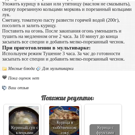
Уложить курицу в казан или утятницу (маслом не смазывать),
сверху порезанную кольцами морковь и порезанный кольцами
лук.
Сметану, томатную пасту развести горячей водой (200г),
посолить и залить курицу.
Поставить на огонь. После закипания огонь уменьшить и
тушить на медленном огне 2 часа. За 10 минут до конца
засыпать все специи и добавить мелко-порезанный чеснок.
При приготовлении в мультиварке:
Используем режим Тушение 3 часа. За час до готовности
засыпать все специи и добавить мелко-порезанный чеснок.
Мясные блюда
Для мультиварки
Пока оценок нет
Ваш отзыв
Похожие рецепты:
Курица в
Куриный суп с
собственном
Курица с
клецками
соку
фруктами