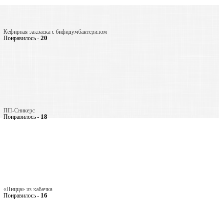
Кефирная закваска с бифидумбактерином
20
Понравилось -
ПП-Сникерс
18
Понравилось -
«Пицца» из кабачка
16
Понравилось -