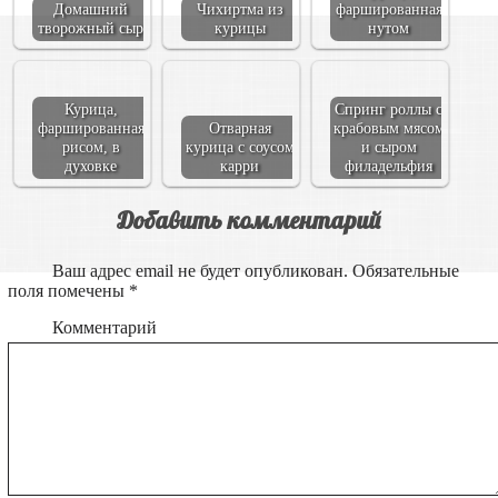
Домашний
Чихиртма из
фаршированная
творожный сыр
курицы
нутом
Курица,
Спринг роллы с
фаршированная
Отварная
крабовым мясом
рисом, в
курица с соусом
и сыром
духовке
карри
филадельфия
Добавить комментарий
Ваш адрес email не будет опубликован.
Обязательные
поля помечены
*
Комментарий