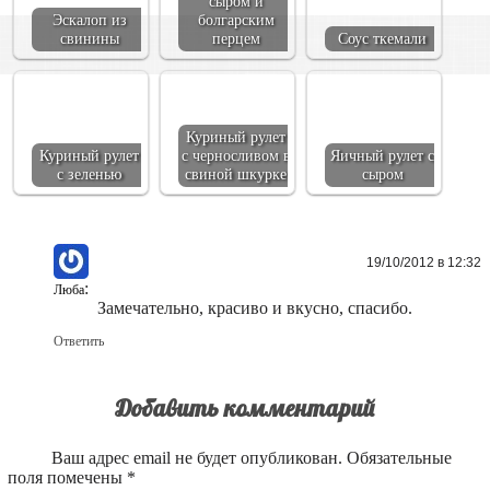
сыром и
Эскалоп из
болгарским
свинины
перцем
Соус ткемали
Куриный рулет
Куриный рулет
с черносливом в
Яичный рулет с
с зеленью
свиной шкурке
сыром
19/10/2012 в 12:32
:
Люба
Замечательно, красиво и вкусно, спасибо.
Ответить
Добавить комментарий
Ваш адрес email не будет опубликован.
Обязательные
поля помечены
*