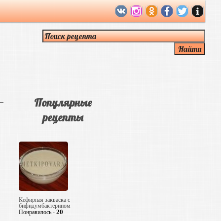
Популярные
рецепты
Кефирная закваска с
бифидумбактерином
20
Понравилось -