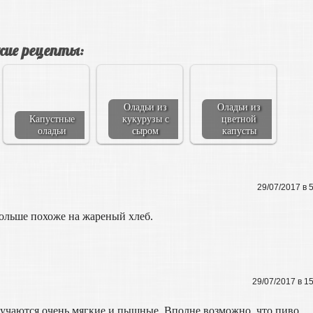
ие рецепты:
Оладьи из
Оладьи из
Капустные
кукурузы с
цветной
оладьи
сыром
капусты
29/07/2017 в 
Больше похоже на жареный хлеб.
29/07/2017 в 1
олучаются очень мягкие и пышные. Вполне возможно, что пиво