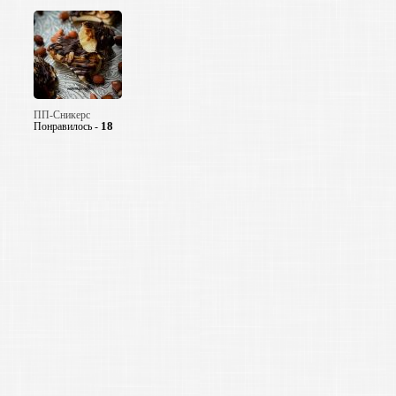
ПП-Сникерс
18
Понравилось -