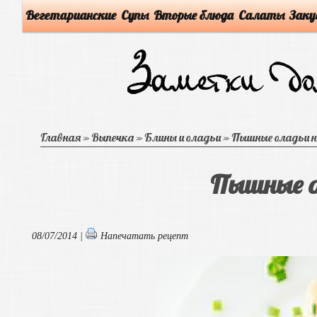
Вегетарианские
Супы
Вторые блюда
Салаты
Заку
Главная
»
Выпечка
»
Блины и оладьи
»
Пышные оладьи н
Пышные о
08/07/2014 |
Напечатать рецепт