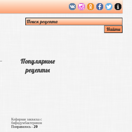
Популярные
рецепты
Кефирная закваска с
бифидумбактерином
20
Понравилось -