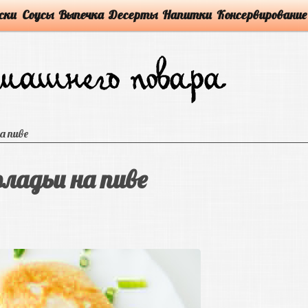
ски
Соусы
Выпечка
Десерты
Напитки
Консервирование
а пиве
ладьи на пиве