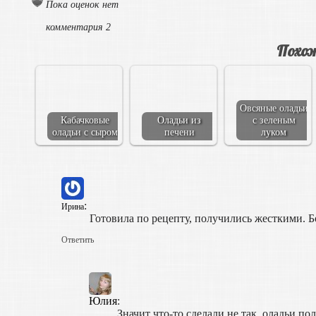
Пока оценок нет
комментария 2
Похож
Овсяные оладьи
Кабачковые
Оладьи из
с зеленым
оладьи с сыром
печени
луком
:
Ирина
Готовила по рецепту, получились жесткими. 
Ответить
Юлия
:
Значит что-то сделали не так, оладьи п