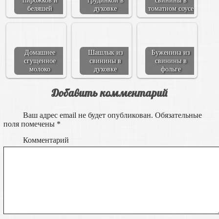
пирожков и
грудинкой в
свинины в
беляшей
духовке
томатном соусе
Домашнее
Шашлык из
Буженина из
сгущенное
свинины в
свинины в
молоко
духовке
фольге
Добавить комментарий
Ваш адрес email не будет опубликован.
Обязательные
поля помечены
*
Комментарий