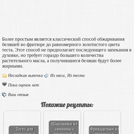
Более простым является классический способ обжаривания
беляшей во фритюре до равномерного золотистого цвета
теста. Этот способ не предполагает последующего запекания в
духовке, но требует гораздо большего количества
растительного масла, а получившиеся беляши будут более
жирными.
Несладкая выпечка
Из мяса
,
Из теста
Пока оценок нет
Ваш отзыв
Похожие рецепты:
Шашлычки из
Тесто для
свинины с
Фрикадельки из