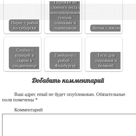
Пирожки из
слоеного теста с
консервированным
тунцом,
Пирог с рыбой
оливками и
по-сибирски
пармезаном
Янтык с мясом
Слойки с
курицей и
Гамбургер с
Тесто для
сыром в
рыбой -
пирожков и
сендвичнице
Фишбургер
беляшей
Добавить комментарий
Ваш адрес email не будет опубликован.
Обязательные
поля помечены
*
Комментарий