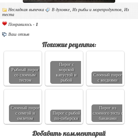
Несладкая выпечка
В духовке
,
Из рыбы и морепродуктов
,
Из
теста
1
Понравилось -
Ваш отзыв
Похожие рецепты:
Пирог с
Рыбный пирог
морской
со слоеным
капустой и
Слоеный пирог
тестом
рыбой
с мидиями
Слоеный пирог
Пирог из
с семгой и
Пирог с рыбой
слоеного теста с
омлетом
по-сибирски
бананами
Добавить комментарий