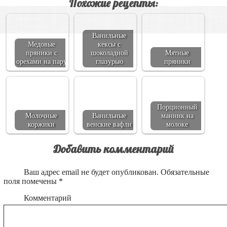
Похожие рецепты:
Ванильные
Медовые
кексы с
пряники с
шоколадной
Мятные
орехами на пару
глазурью
пряники
Порционный
Молочные
Ванильные
манник на
коржики
венские вафли
молоке
Добавить комментарий
Ваш адрес email не будет опубликован.
Обязательные
поля помечены
*
Комментарий