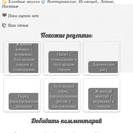
Холодные закуски
Вегетарианские
,
Из овощей
,
Летние
,
Постные
Пока оценок нет
Ваш отзыв
Похожие рецепты:
Жареные
кабачки с
морковью,
Омлет с
болгарским
помидорами и
перцем и
болгарским
Деревенское
помидорами
перцем
рагу
Болгарский
перец,
Жареный
Перец,
фаршированный
минтай с
фаршированный
рисом и
морковью и
овощами
баклажанами
перцем
Добавить комментарий