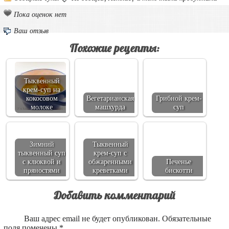
Пока оценок нет
Ваш отзыв
Похожие рецепты:
Тыквенный
крем-суп на
кокосовом
Вегетарианская
Грибной крем-
молоке
машхурда
суп
Зимний
Тыквенный
тыквенный суп
крем-суп с
с клюквой и
обжаренными
Печенье
пряностями
креветками
бискотти
Добавить комментарий
Ваш адрес email не будет опубликован.
Обязательные
поля помечены
*