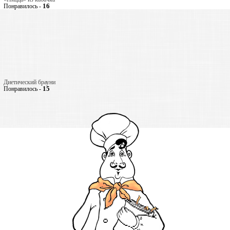
16
Понравилось -
Диетический брауни
15
Понравилось -