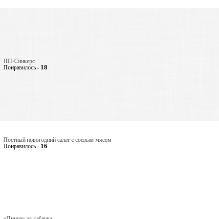
ПП-Сникерс
18
Понравилось -
Постный новогодний салат с соевым мясом
16
Понравилось -
«Пицца» из кабачка