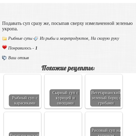
Подавать суп сразу же, посыпав сверху измельченной зеленью
укропа.
Рыбные супы
Из рыбы и морепродуктов
,
На скорую руку
1
Понравилось -
Ваш отзыв
Похожие рецепты:
Сырный суп с
Вегетарианский
Рыбный суп с
курицей и
зеленый борщ с
карасиками
овощами
грибами
Рисовый суп на
Вегетарианский
курином