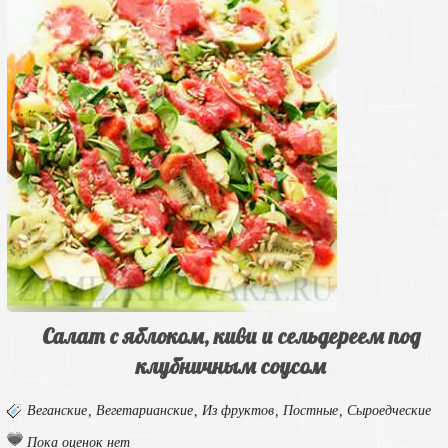
Салат с яблоком, киви и сельдереем под
клубничным соусом
Веганские
,
Вегетарианские
,
Из фруктов
,
Постные
,
Сыроедческие
Пока оценок нет