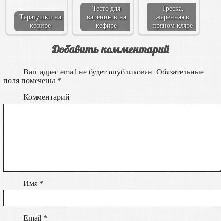
Тесто для
Треска,
Таратушки на
вареников на
жаренная в
кефире
кефире
пряном кляре
Добавить комментарий
Ваш адрес email не будет опубликован.
Обязательные
поля помечены
*
Комментарий
Имя
*
Email
*