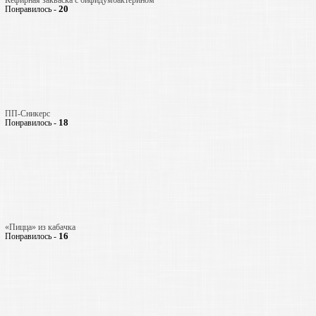
Кефирная закваска с бифидумбактерином
20
Понравилось -
ПП-Сникерс
18
Понравилось -
«Пицца» из кабачка
16
Понравилось -