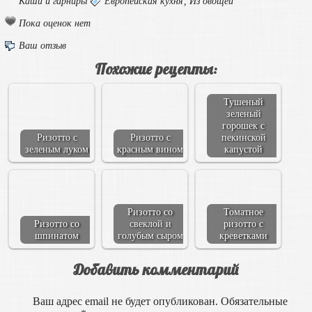
Каши и гарниры
Европейская кухня
,
Из овощей
Пока оценок нет
Ваш отзыв
Похожие рецепты:
Тушеный
зеленый
горошек с
Ризотто с
Ризотто с
пекинской
зеленым луком
красным вином
капустой
Ризотто со
Томатное
Ризотто со
свеклой и
ризотто с
шпинатом
голубым сыром
креветками
Добавить комментарий
Ваш адрес email не будет опубликован.
Обязательные