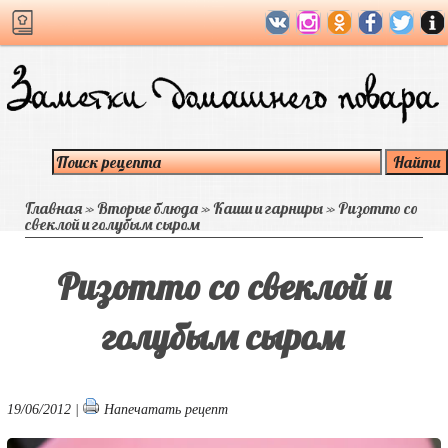
Главная
»
Вторые блюда
»
Каши и гарниры
»
Ризотто со
свеклой и голубым сыром
Ризотто со свеклой и
голубым сыром
19/06/2012 |
Напечатать рецепт