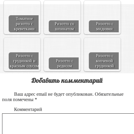
Томатное
ризотто с
Ризотто со
Ризотто с
креветками
шпинатом
мидиями
Ризотто с
Ризотто с
грудинкой и
Ризотто с
копченой
красным соусом
редисом
грудинкой
Добавить комментарий
Ваш адрес email не будет опубликован.
Обязательные
поля помечены
*
Комментарий