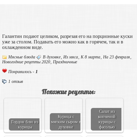
Галантин подают целиком, разрезая его на порционные куски
уже за столом. Подавать его можно как в горячем, так и в
охлажденном виде.
Мясные блюда
В духовке
,
Из мяса
,
К 8 марта
,
На 23 февраля
,
Новогодние рецепты 2020
,
Праздничные
1
Понравилось -
1 отзыв
Похожие рецепты:
Салат из
Курица с
копченой
Гордон блю из
мягким сыром в
курицы с
курицы
духовке
фасолью