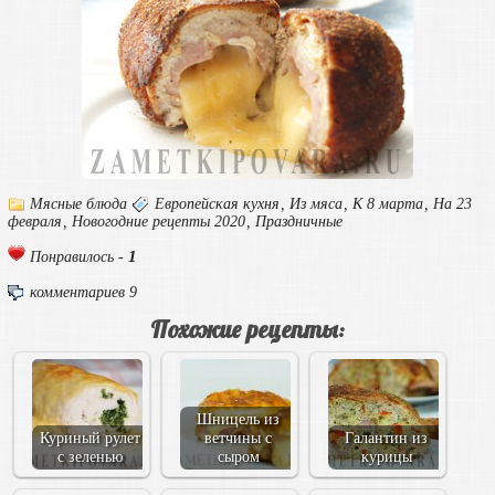
Мясные блюда
Европейская кухня
,
Из мяса
,
К 8 марта
,
На 23
февраля
,
Новогодние рецепты 2020
,
Праздничные
1
Понравилось -
комментариев 9
Похожие рецепты:
Шницель из
Куриный рулет
ветчины с
Галантин из
с зеленью
сыром
курицы