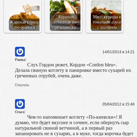
Куриная
Мясо курицы в
Жареная курица
отбивная по-
томатном соусе
по-арабски
итальянски
с шалфеем
14/01/2014 в 14:21
:
Ришка
Слух Гордон режет, Кордон «Cordon bleu».
Делала свиную котлету в панировке вместо сухарей их
гречневых отрубей, очень даже.
Ответить
05/04/2012 в 15:48
:
Ольга
Чем-то напоминает котлету «По-киевски»! Я
думаю, что будет вкуснее и сочнее, если обернуть сыр
натуральной свиной ветчиной, а в первый раз
запанировать не в сухарях, а в муке, тогда корочка будет