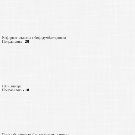
Кефирная закваска с бифидумбактерином
20
Понравилось -
ПП-Сникерс
18
Понравилось -
Постный новогодний салат с соевым мясом