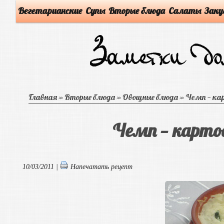
Вегетарианские
Супы
Вторые блюда
Салаты
Заку
Главная
»
Вторые блюда
»
Овощные блюда
»
Чемп — ка
Чемп — карто
10/03/2011 |
Напечатать рецепт