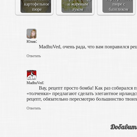
картофельное
и жареным
пюре с
пюре
луком
базиликом
:
Юлия
MadhuVed, очень рада, что вам понравился ре
Ответить
:
MadhuVed
Вау, рецепт просто бомба! Как раз собирался 
«толченки» предлагают сделать элегантное ирландс
рецепт, обязательно пересмотрю большинство твоих
Ответить
Добавит