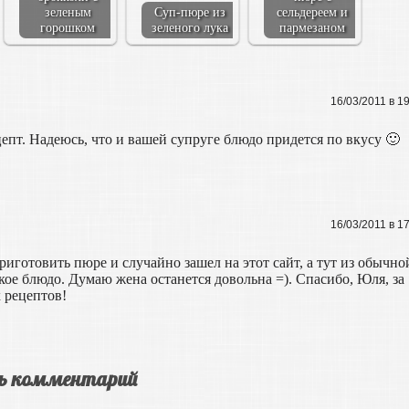
зеленым
Суп-пюре из
сельдереем и
горошком
зеленого лука
пармезаном
16/03/2011 в 1
цепт. Надеюсь, что и вашей супруге блюдо придется по вкусу 🙂
16/03/2011 в 1
приготовить пюре и случайно зашел на этот сайт, а тут из обычно
кое блюдо. Думаю жена останется довольна =). Спасибо, Юля, за
 рецептов!
ь комментарий