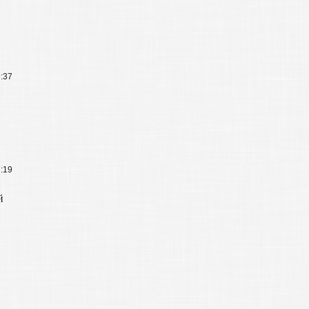
9:37
7:19
й