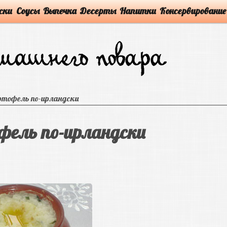
ски
Соусы
Выпечка
Десерты
Напитки
Консервирование
ртофель по-ирландски
фель по-ирландски