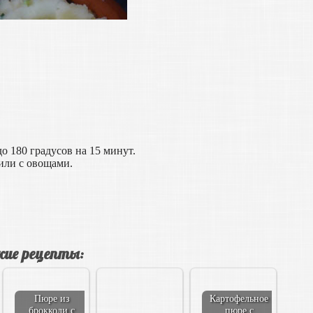
о 180 градусов на 15 минут.
 или с овощами.
ие рецепты:
Пюре из
Картофельное
брокколи с
пюре с