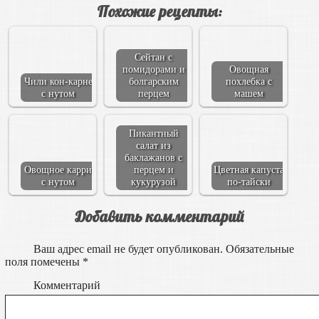
Похожие рецепты:
Сейтан с
помидорами и
Овощная
Чили кон-карне
болгарским
похлебка с
с нутом
перцем
машем
Пикантный
салат из
баклажанов с
Овощное карри
перцем и
Цветная капуста
с нутом
кукурузой
по-тайски
Добавить комментарий
Ваш адрес email не будет опубликован.
Обязательные
поля помечены
*
Комментарий