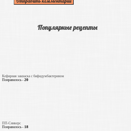
Популярные рецепты
Кефирная закваска с бифидумбактерином
20
Понравилось -
ПП-Сникерс
18
Понравилось -