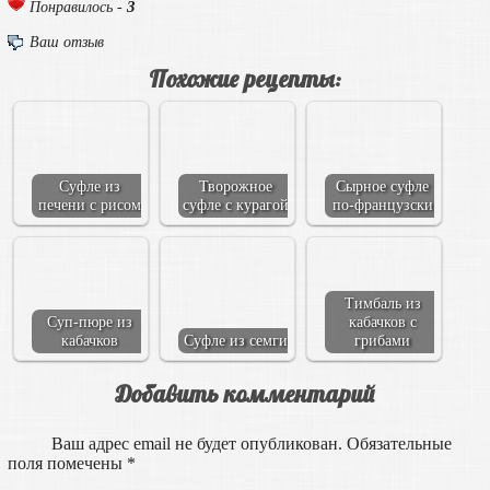
3
Понравилось -
Ваш отзыв
Похожие рецепты:
Суфле из
Творожное
Сырное суфле
печени с рисом
суфле с курагой
по-французски
Тимбаль из
Суп-пюре из
кабачков с
кабачков
Суфле из семги
грибами
Добавить комментарий
Ваш адрес email не будет опубликован.
Обязательные
поля помечены
*