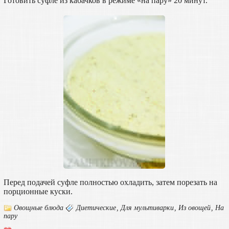
Готовить суфле из кабачков в режиме «на пару» 20 минут.
Перед подачей суфле полностью охладить, затем порезать на
порционные куски.
Овощные блюда
Диетические
,
Для мультиварки
,
Из овощей
,
На
пару