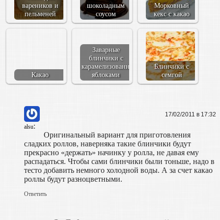
вареников и
шоколадным
Морковный
пельменей
соусом
кекс с какао
Заварные
блинчики с
карамелизованными
Блинчики с
Какао
яблоками
семгой
17/02/2011 в 17:32
:
alsu
Оригинальный вариант для приготовления
сладких роллов, наверняка такие блинчики будут
прекрасно «держать» начинку у ролла, не давая ему
распадаться. Чтобы сами блинчики были тоньше, надо в
тесто добавить немного холодной воды. А за счет какао
роллы будут разноцветными.
Ответить