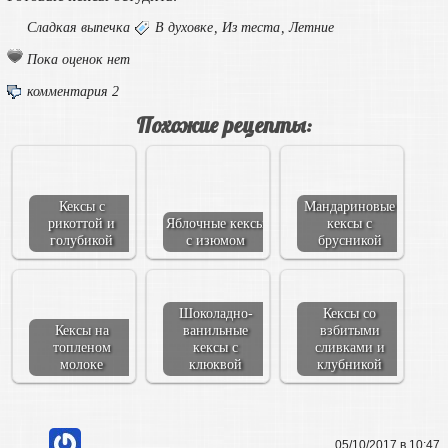
Сладкая выпечка
В духовке
,
Из теста
,
Летние
Пока оценок нет
комментария 2
Похожие рецепты:
Кексы с
Мандариновые
рикоттой и
Яблочные кексы
кексы с
голубикой
с изюмом
брусникой
Шоколадно-
Кексы со
Кексы на
ванильные
взбитыми
топленом
кексы с
сливками и
молоке
клюквой
клубникой
05/10/2017 в 10:47