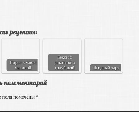
ие рецепты:
Кексы с
Пирог к чаю с
рикоттой и
малиной
голубикой
Ягодный тарт
ь комментарий
е поля помечены
*