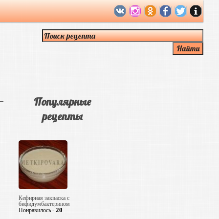
Популярные
рецепты
Кефирная закваска с
бифидумбактерином
20
Понравилось -