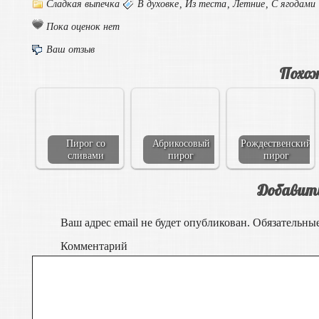
Сладкая выпечка
В духовке
,
Из теста
,
Летние
,
С ягодами
Пока оценок нет
Ваш отзыв
Похож
Пирог со
Абрикосовый
Рождественский
сливами
пирог
пирог
Добавит
Ваш адрес email не будет опубликован.
Обязательны
Комментарий