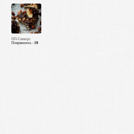
ПП-Сникерс
18
Понравилось -