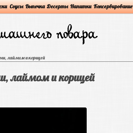
ски
Соусы
Выпечка
Десерты
Напитки
Консервирование
ми, лаймом и корицей
и, лаймом и корицей