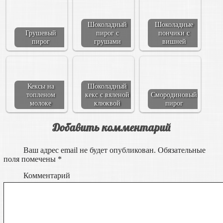
Шоколадный
Шоколадные
Грушевый
пирог с
пончики с
пирог
грушами
вишней
Кексы на
Шоколадный
топленом
кекс с вяленой
Смородиновый
молоке
клюквой
пирог
Добавить комментарий
Ваш адрес email не будет опубликован.
Обязательные
поля помечены
*
Комментарий