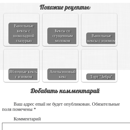
Похожие рецепты:
Ванильные
кексы с
Кексы со
шоколадной
сгущенным
Ванильные
глазурью
молоком
кексы с изюмом
Яблочные кексы
Апельсиновый
с изюмом
кекс
Торт "Зебра"
Добавить комментарий
Ваш адрес email не будет опубликован.
Обязательные
поля помечены
*
Комментарий