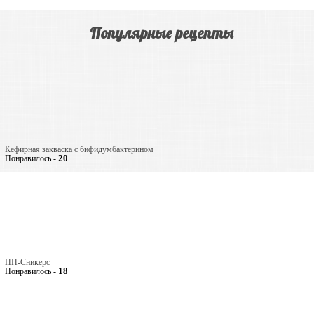
Популярные рецепты
Кефирная закваска с бифидумбактерином
20
Понравилось -
ПП-Сникерс
18
Понравилось -