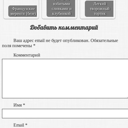
взбитыми
Легкий
Французские
сливками и
творожный
меренги (безе)
клубникой
тортик
Добавить комментарий
Ваш адрес email не будет опубликован.
Обязательные
поля помечены
*
Комментарий
Имя
*
Email
*