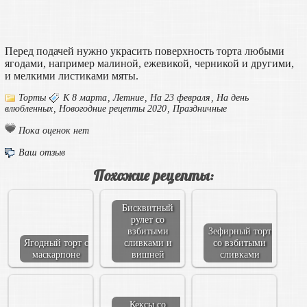
Перед подачей нужно украсить поверхность торта любыми
ягодами, например малиной, ежевикой, черникой и другими,
и мелкими листиками мяты.
Торты
К 8 марта
,
Летние
,
На 23 февраля
,
На день
влюбленных
,
Новогодние рецепты 2020
,
Праздничные
Пока оценок нет
Ваш отзыв
Похожие рецепты:
Бисквитный
рулет со
взбитыми
Зефирный торт
Ягодный торт с
сливками и
со взбитыми
маскарпоне
вишней
сливками
Кексы со