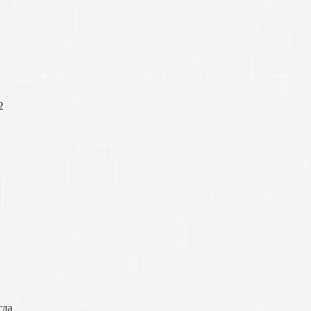
2
гда