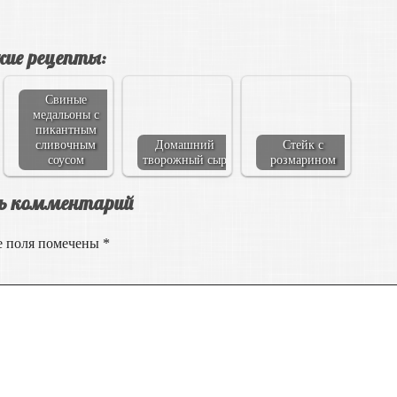
ие рецепты:
Свиные
медальоны с
пикантным
сливочным
Домашний
Стейк с
соусом
творожный сыр
розмарином
ь комментарий
е поля помечены
*