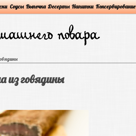
ски
Соусы
Выпечка
Десерты
Напитки
Консервирование
говядины
 из говядины