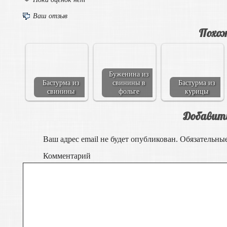
Ваш отзыв
Похож
Буженина из
Бастурма из
свинины в
Бастурма из
свинины
фольге
курицы
Добавит
Ваш адрес email не будет опубликован.
Обязательны
Комментарий