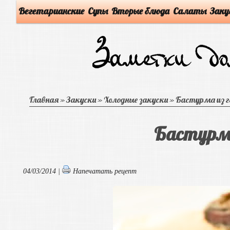
Вегетарианские
Супы
Вторые блюда
Салаты
Заку
Главная
»
Закуски
»
Холодные закуски
»
Бастурма из 
Бастурма
04/03/2014 |
Напечатать рецепт