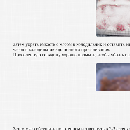
Затем убрать емкость с мясом в холодильник и оставить е
часов в холодильнике до полного просаливания.
Просоленную говядину хорошо промыть, чтобы убрать из
Затем мясо обсушить полотенцем и завернуть в 2-3 слоя 