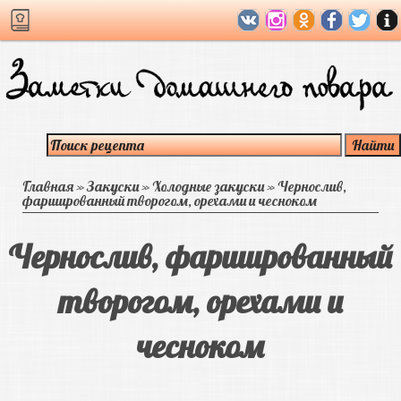
Главная
»
Закуски
»
Холодные закуски
»
Чернослив,
фаршированный творогом, орехами и чесноком
Чернослив, фаршированный
творогом, орехами и
чесноком