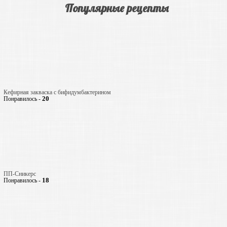
Популярные рецепты
Кефирная закваска с бифидумбактерином
20
Понравилось -
ПП-Сникерс
18
Понравилось -