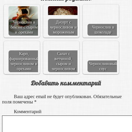
Чернослив в
Десерт с
беконе с сыром
черносливом и
Чернослив в
и орехами
мороженым
шоколаде
Карп,
Салат с
фаршированный
ветчиной,
черносливом и
сыром и
Черносливовый
орехами
черносливом
соус
Добавить комментарий
Ваш адрес email не будет опубликован.
Обязательные
поля помечены
*
Комментарий